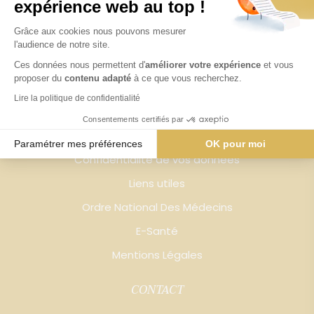
Corps
expérience web au top !
Silhouette - BODYLAYERING
Grâce aux cookies nous pouvons mesurer
l'audience de notre site.
Prendre Rendez-vous
Ces données nous permettent d'
améliorer votre expérience
et vous
proposer du
contenu adapté
à ce que vous recherchez.
LIENS UTILES
Lire la politique de confidentialité
Guide médical
Consentements certifiés par
Secret professionnel
Paramétrer mes préférences
OK pour moi
Confidentialité de vos données
Axeptio consent
Plateforme de Gestion du Consentement : Personnalisez vos O
Liens utiles
Notre plateforme vous permet d'adapter et de gérer vos paramètr
Ordre National Des Médecins
E-Santé
Mentions Légales
CONTACT