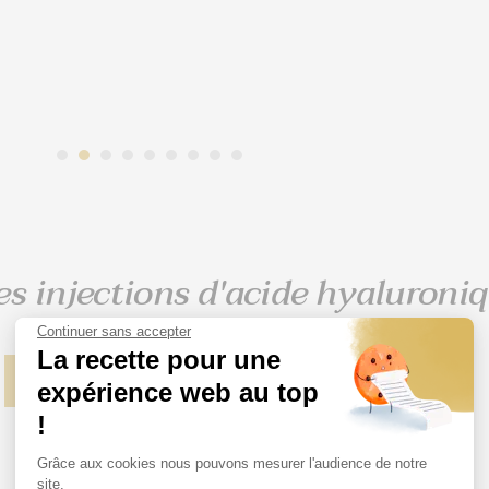
1
2
3
4
5
6
7
8
9
es injections d'acide hyaluroni
Continuer sans accepter
La recette pour une
PRENDRE RENDEZ-VOUS
expérience web au top
!
Grâce aux cookies nous pouvons mesurer l'audience de notre
site.