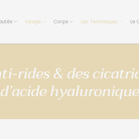
autés
Visage
Corps
Les Techniques
Le 
i-rides & des cicatrice
d’acide hyaluroniqu