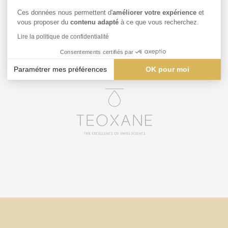
Nos Partenaires
Ces données nous permettent d'
améliorer votre expérience
et
vous proposer du
contenu adapté
à ce que vous recherchez.
Lire la politique de confidentialité
Consentements certifiés par
Paramétrer mes préférences
OK pour moi
Axeptio consent
Plateforme de Gestion du Consentement : Personnalisez vos
Notre plateforme vous permet d'adapter et de gérer vos paramè