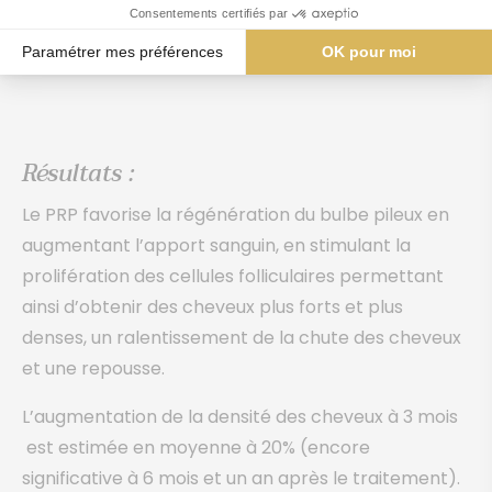
Consentements certifiés par
(réactionnel après accouchement).
Paramétrer mes préférences
OK pour moi
Axeptio consent
Plateforme de Gestion du Consentement : Personnalisez vos O
Notre plateforme vous permet d'adapter et de gérer vos paramètr
Résultats :
Le PRP favorise la régénération du bulbe pileux en
augmentant l’apport sanguin, en stimulant la
prolifération des cellules folliculaires permettant
ainsi d’obtenir des cheveux plus forts et plus
denses, un ralentissement de la chute des cheveux
et une repousse.
L’augmentation de la densité des cheveux à 3 mois
est estimée en moyenne à 20% (encore
significative à 6 mois et un an après le traitement).