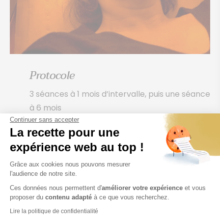
Protocole
3 séances à 1 mois d’intervalle, puis une séance
à 6 mois
Continuer sans accepter
Efficacité après la 3ème séance (à 3 mois)
La recette pour une
Indications
expérience web au top !
Grâce aux cookies nous pouvons mesurer
Alopécie androgénétique
l'audience de notre site.
Chute de cheveux diffuse ou localisée
Ces données nous permettent d'
améliorer votre expérience
et vous
inexpliquée
proposer du
contenu adapté
à ce que vous recherchez.
Lire la politique de confidentialité
Effluvium télogène du post partum