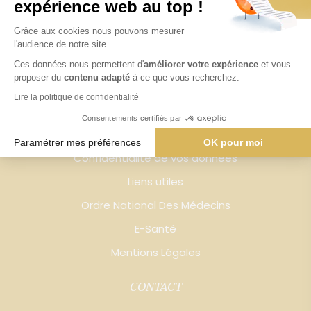
Corps
expérience web au top !
Silhouette - BODYLAYERING
Grâce aux cookies nous pouvons mesurer
l'audience de notre site.
Prendre Rendez-vous
Ces données nous permettent d'
améliorer votre expérience
et vous
proposer du
contenu adapté
à ce que vous recherchez.
LIENS UTILES
Lire la politique de confidentialité
Guide médical
Consentements certifiés par
Secret professionnel
Paramétrer mes préférences
OK pour moi
Confidentialité de vos données
Axeptio consent
Plateforme de Gestion du Consentement : Personnalisez vos O
Liens utiles
Notre plateforme vous permet d'adapter et de gérer vos paramètr
Ordre National Des Médecins
E-Santé
Mentions Légales
CONTACT